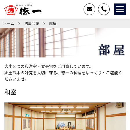
>
>
ホーム
法事会館
部屋
大小８つの和洋室・宴会場をご用意しています。
郷土熊本の味覚を大切に守る、徳一の料理をゆっくりとご堪能く
ださいませ。
和室